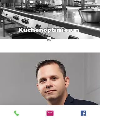
Küchenoptimierun
g
Beraten & coachen