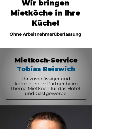
Wir bringen
Mietköche in Ihre
Küche!
Ohne Arbeitnehmerüberlassung
Mietkoch-Service
Tobias Reiswich
Ihr zuverlässiger und
kompetenter Partner beim
Thema Mietkoch für das Hotel-
und Gastgewerbe.